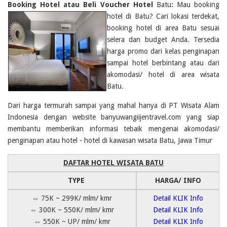
Booking Hotel atau Beli Voucher Hotel
Batu
:
Mau booking
hotel di Batu? Cari lokasi
terdekat,
booking hotel di area Batu sesuai
selera dan budget Anda. Tersedia
harga promo dari kelas penginapan
sampai hotel berbintang atau dari
akomodasi/ hotel di area wisata
Batu.
Dari harga termurah sampai yang mahal hanya di PT Wisata Alam
Indonesia dengan website banyuwangiijentravel.com yang siap
membantu memberikan informasi tebaik mengenai akomodasi/
penginapan atau hotel - hotel di kawasan wisata Batu, Jawa Timur
DAFTAR HOTEL WISATA BATU
TYPE
HARGA/ INFO
⇔ 75K ~ 299K/ mlm/ kmr
Detail KLIK Info
⇔ 300K ~ 550K/ mlm/ kmr
Detail KLIK Info
⇔ 550K ~ UP/ mlm/ kmr
Detail KLIK Info