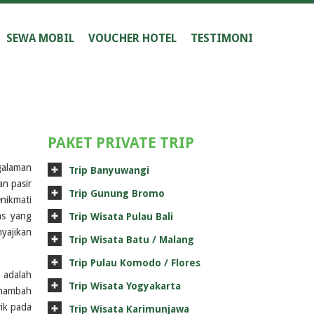
SEWA MOBIL
VOUCHER HOTEL
TESTIMONI
PAKET PRIVATE TRIP
ngalaman
Trip Banyuwangi
an pasir
Trip Gunung Bromo
nikmati
as yang
Trip Wisata Pulau Bali
yajikan
Trip Wisata Batu / Malang
Trip Pulau Komodo / Flores
 adalah
Trip Wisata Yogyakarta
menambah
ik pada
Trip Wisata Karimunjawa