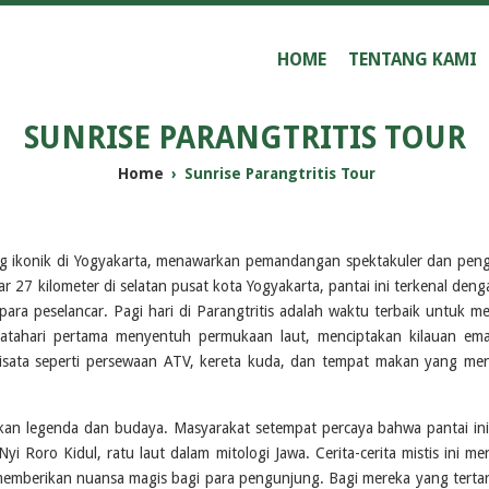
HOME
TENTANG KAMI
SUNRISE PARANGTRITIS TOUR
Home
›
Sunrise Parangtritis Tour
aling ikonik di Yogyakarta, menawarkan pemandangan spektakuler dan pe
r 27 kilometer di selatan pusat kota Yogyakarta, pantai ini terkenal deng
a peselancar. Pagi hari di Parangtritis adalah waktu terbaik untuk me
 matahari pertama menyentuh permukaan laut, menciptakan kilauan em
s wisata seperti persewaan ATV, kereta kuda, dan tempat makan yang men
 akan legenda dan budaya. Masyarakat setempat percaya bahwa pantai ini
yi Roro Kidul, ratu laut dalam mitologi Jawa. Cerita-cerita mistis ini 
memberikan nuansa magis bagi para pengunjung. Bagi mereka yang tertar